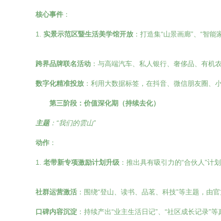
核心事件
：
1.
实景示范区暨生活美学馆开放
：打造集“山景画廊”、“智能
跨界品牌联名活动
：与高端汽车、私人银行、奢侈品、有机
数字化精准投放
：利用大数据标签，在抖音、微信朋友圈、小
第三阶段：价值深化期（持续去化）
主题
：“我们的雲山”
动作
：
1.
老带新专项激励计划升级
：推出具有吸引力的“合伙人”计
社群运营激活
：围绕“登山、读书、品茗、科技”等主题，由
口碑内容沉淀
：持续产出“业主生活日记”、“社区成长记录”