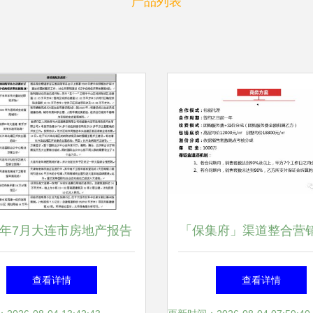
产品列表
09年7月大连市房地产报告
「保集府」渠道整合营
复苏与策局变革 —— 一
路作战方案
查看详情
查看详情