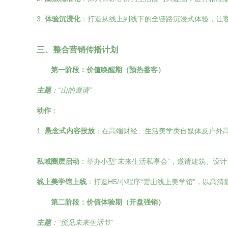
3.
体验沉浸化
：打造从线上到线下的全链路沉浸式体验，让客
三、整合营销传播计划
第一阶段：价值唤醒期（预热蓄客）
主题
：“山的邀请”
动作
：
1.
悬念式内容投放
：在高端财经、生活美学类自媒体及户外高
私域圈层启动
：举办小型“未来生活私享会”，邀请建筑、设
线上美学馆上线
：打造H5/小程序“雲山线上美学馆”，以高
第二阶段：价值体验期（开盘强销）
主题
：“悦见未来生活节”